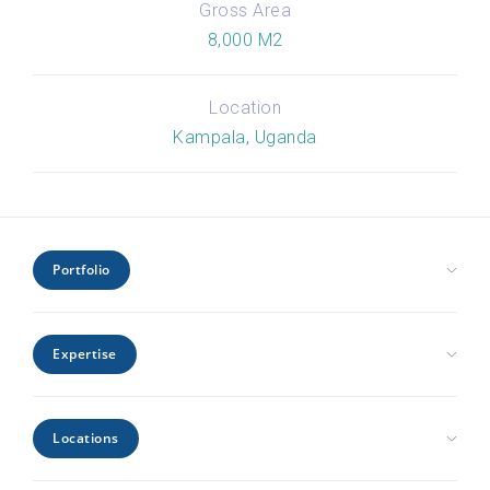
Gross Area
8,000 M2
Location
Kampala, Uganda
Portfolio
Civic Health and Education
Expertise
Hospitality and Leisure
Industrial and Infrastructure
Architecture
Interiors
Locations
Engineering
Offices and Headquarters
Interiors
Kenya